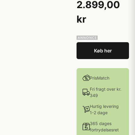
2.899,00
kr
Køb her
PrisMatch
Fri fragt over kr.
349
Hurtig levering
1-2 dage
365 dages
fortrydelsesret