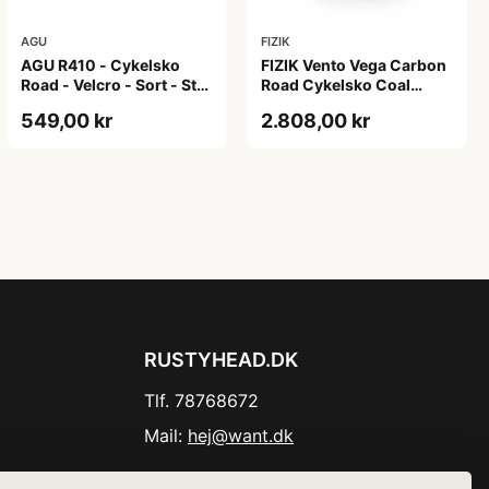
AGU
FIZIK
AGU R410 - Cykelsko
FIZIK Vento Vega Carbon
Road - Velcro - Sort - Str.
Road Cykelsko Coal
46
Black/black 39
549,00 kr
2.808,00 kr
RUSTYHEAD.DK
Tlf. 78768672
Mail:
hej@want.dk
Cookie- og privatlivspolitik