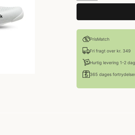
PrisMatch
Fri fragt over kr. 349
Hurtig levering 1-2 da
365 dages fortrydelse