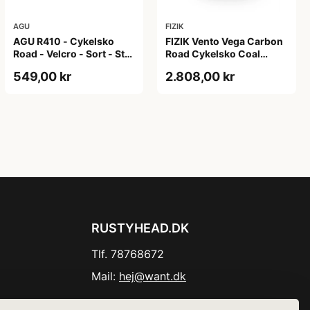
AGU
FIZIK
AGU R410 - Cykelsko
FIZIK Vento Vega Carbon
Road - Velcro - Sort - Str.
Road Cykelsko Coal
46
Black/black 39
549,00 kr
2.808,00 kr
RUSTYHEAD.DK
Tlf. 78768672
Mail:
hej@want.dk
Cookie- og privatlivspolitik