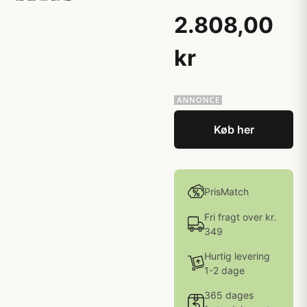
2.808,00
kr
Køb her
PrisMatch
Fri fragt over kr.
349
Hurtig levering
1-2 dage
365 dages