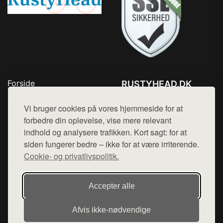
Forside
RUSTYHEAD.DK
Produkter
Tlf. 78768672
Top Rabatter
Vi bruger cookies på vores hjemmeside for at
Mail:
hej@want.dk
Kontakt
forbedre din oplevelse, vise mere relevant
indhold og analysere trafikken. Kort sagt: for at
Cookie- og privatlivspolitik
siden fungerer bedre – ikke for at være irriterende.
Cookie- og privatlivspolitik.
Denne side er en del af want.dk, der udgiver en række
Accepter alle
hjemmesider med præsentation af forskellige produkter fra
diverse webshops. Der sælges ikke varer fra denne side - vi
Afvis ikke‑nødvendige
henviser til de shops, som sælger varen. Vi har heller ikke