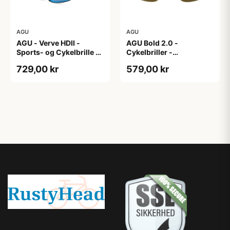
AGU
AGU
AGU - Verve HDII -
AGU Bold 2.0 -
Sports- og Cykelbrille -
Cykelbriller -
3 sæt linser - Mat
Hvid/Bronze
729,00 kr
579,00 kr
Sort/Gul