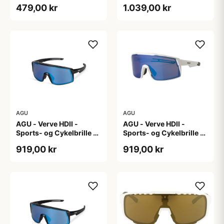
Photokromisk linse -
479,00 kr
1.039,00 kr
Mat Sort
AGU
AGU
AGU - Verve HDII -
AGU - Verve HDII -
Sports- og Cykelbrille -
Sports- og Cykelbrille -
3 sæt linser - Crystal
3 sæt linser - Mat Hvid
919,00 kr
919,00 kr