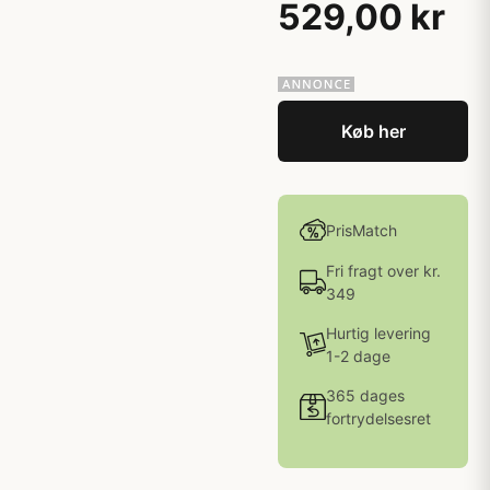
529,00 kr
Køb her
PrisMatch
Fri fragt over kr.
349
Hurtig levering
1-2 dage
365 dages
fortrydelsesret