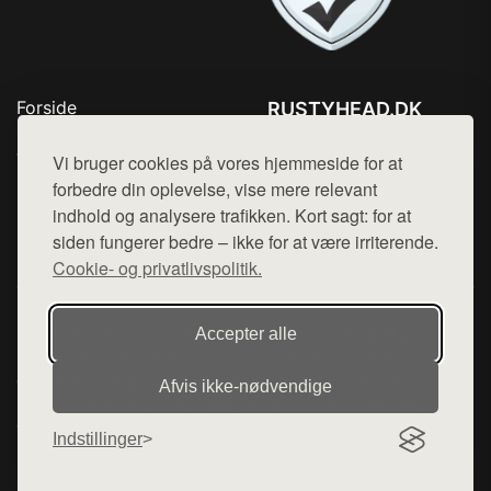
Forside
RUSTYHEAD.DK
Produkter
Tlf. 78768672
Top Rabatter
Vi bruger cookies på vores hjemmeside for at
Mail:
hej@want.dk
Kontakt
forbedre din oplevelse, vise mere relevant
indhold og analysere trafikken. Kort sagt: for at
Cookie- og privatlivspolitik
siden fungerer bedre – ikke for at være irriterende.
Cookie- og privatlivspolitik.
Denne side er en del af want.dk, der udgiver en række
Accepter alle
hjemmesider med præsentation af forskellige produkter fra
diverse webshops. Der sælges ikke varer fra denne side - vi
Afvis ikke‑nødvendige
henviser til de shops, som sælger varen. Vi har heller ikke
varerne på lager.
Indstillinger
© 2026 rustyhead.dk. Alle rettigheder forbeholdes.