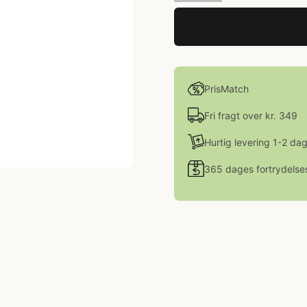
PrisMatch
Fri fragt over kr. 349
Hurtig levering 1-2 da
365 dages fortrydelse