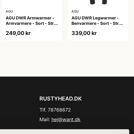
AGU
AGU
AGU DWR Armwarmer -
AGU DWR Legwarmer -
Armvarmere - Sort - Str.
Benvarmere - Sort - Str.
XXL
2XL
249,00 kr
339,00 kr
RUSTYHEAD.DK
Tlf. 78768672
Mail:
hej@want.dk
Cookie- og privatlivspolitik