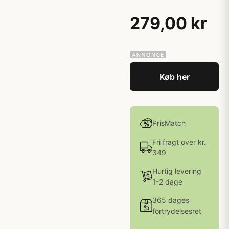
279,00 kr
Køb her
PrisMatch
Fri fragt over kr.
349
Hurtig levering
1-2 dage
365 dages
fortrydelsesret