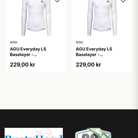
AGU
AGU
AGU Everyday LS
AGU Everyday LS
Baselayer -
Baselayer -
Svedundertrøje - Lange
Svedundertrøje - Lange
229,00 kr
229,00 kr
Ærmer - Herre - Hvid -
Ærmer - Herre - Hvid
S/M
-2XL