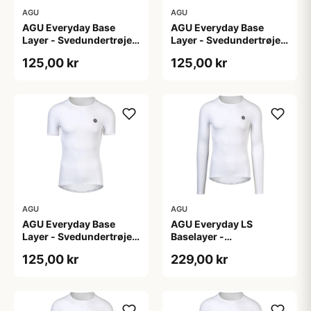
AGU
AGU
AGU Everyday Base
AGU Everyday Base
Layer - Svedundertrøje
Layer - Svedundertrøje
K/Æ - Hvid - Str. S/M
K/Æ - Hvid - Str. XS
125,00 kr
125,00 kr
AGU
AGU
AGU Everyday Base
AGU Everyday LS
Layer - Svedundertrøje
Baselayer -
K/Æ - Hvid - Str. XXL
Svedundertrøje - Lange
125,00 kr
229,00 kr
Ærmer - Herre - Hvid -
L/XL