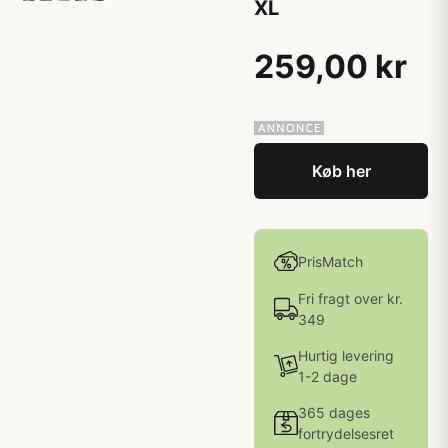
XL
259,00 kr
Køb her
PrisMatch
Fri fragt over kr.
349
Hurtig levering
1-2 dage
365 dages
fortrydelsesret