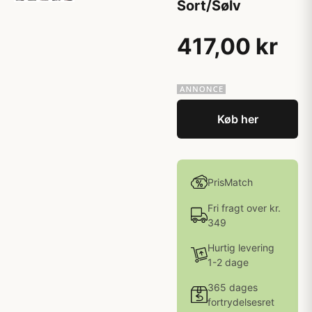
Sort/Sølv
417,00 kr
Køb her
PrisMatch
Fri fragt over kr.
349
Hurtig levering
1-2 dage
365 dages
fortrydelsesret