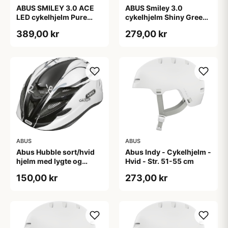
ABUS SMILEY 3.0 ACE
ABUS Smiley 3.0
LED cykelhjelm Pure
cykelhjelm Shiny Green
Mint
(Hjelmstørrelse: 45-50
389,00 kr
279,00 kr
cm)
ABUS
ABUS
Abus Hubble sort/hvid
Abus Indy - Cykelhjelm -
hjelm med lygte og
Hvid - Str. 51-55 cm
magnet spænde
150,00 kr
273,00 kr
(Hjelmstørrelse: 46-52
cm)