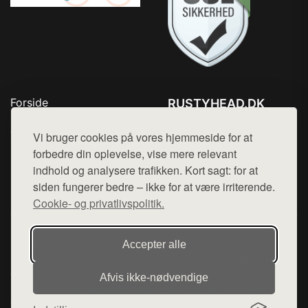
Forside
RUSTYHEAD.DK
Produkter
Tlf. 78768672
Top Rabatter
Vi bruger cookies på vores hjemmeside for at
Mail:
hej@want.dk
Kontakt
forbedre din oplevelse, vise mere relevant
indhold og analysere trafikken. Kort sagt: for at
Cookie- og privatlivspolitik
siden fungerer bedre – ikke for at være irriterende.
Cookie- og privatlivspolitik.
Denne side er en del af want.dk, der udgiver en række
Accepter alle
hjemmesider med præsentation af forskellige produkter fra
diverse webshops. Der sælges ikke varer fra denne side - vi
Afvis ikke‑nødvendige
henviser til de shops, som sælger varen. Vi har heller ikke
varerne på lager.