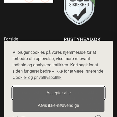
Forside
RUSTYHEAD.DK
Produkter
Tlf. 78768672
Top Rabatter
Vi bruger cookies på vores hjemmeside for at
Mail:
hej@want.dk
Kontakt
forbedre din oplevelse, vise mere relevant
indhold og analysere trafikken. Kort sagt: for at
Cookie- og privatlivspolitik
siden fungerer bedre – ikke for at være irriterende.
Cookie- og privatlivspolitik.
Denne side er en del af want.dk, der udgiver en række
Accepter alle
hjemmesider med præsentation af forskellige produkter fra
diverse webshops. Der sælges ikke varer fra denne side - vi
Afvis ikke‑nødvendige
henviser til de shops, som sælger varen. Vi har heller ikke
varerne på lager.