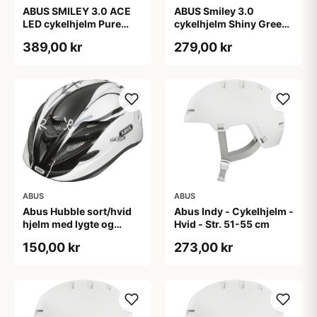
ABUS SMILEY 3.0 ACE
ABUS Smiley 3.0
LED cykelhjelm Pure
cykelhjelm Shiny Green
Mint
(Hjelmstørrelse: 45-50
389,00 kr
279,00 kr
cm)
ABUS
ABUS
Abus Hubble sort/hvid
Abus Indy - Cykelhjelm -
hjelm med lygte og
Hvid - Str. 51-55 cm
magnet spænde
150,00 kr
273,00 kr
(Hjelmstørrelse: 46-52
cm)