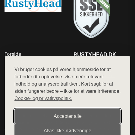
Forside
RUSTYHEAD.DK
Produkter
Tlf. 78768672
Top Rabatter
Vi bruger cookies på vores hjemmeside for at
Mail:
hej@want.dk
Kontakt
forbedre din oplevelse, vise mere relevant
indhold og analysere trafikken. Kort sagt: for at
Cookie- og privatlivspolitik
siden fungerer bedre – ikke for at være irriterende.
Cookie- og privatlivspolitik.
Denne side er en del af want.dk, der udgiver en række
Accepter alle
hjemmesider med præsentation af forskellige produkter fra
diverse webshops. Der sælges ikke varer fra denne side - vi
Afvis ikke‑nødvendige