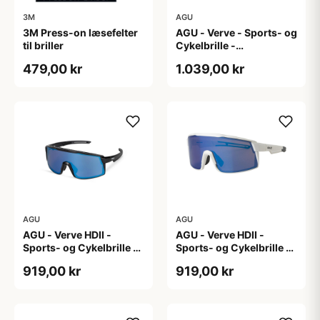
3M
AGU
3M Press-on læsefelter
AGU - Verve - Sports- og
til briller
Cykelbrille -
Photokromisk linse -
479,00 kr
1.039,00 kr
Mat Sort
AGU
AGU
AGU - Verve HDII -
AGU - Verve HDII -
Sports- og Cykelbrille -
Sports- og Cykelbrille -
3 sæt linser - Crystal
3 sæt linser - Mat Hvid
919,00 kr
919,00 kr