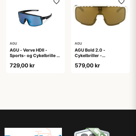
AGU
AGU
AGU - Verve HDII -
AGU Bold 2.0 -
Sports- og Cykelbrille -
Cykelbriller -
3 sæt linser - Mat
Hvid/Bronze
729,00 kr
579,00 kr
Sort/Gul