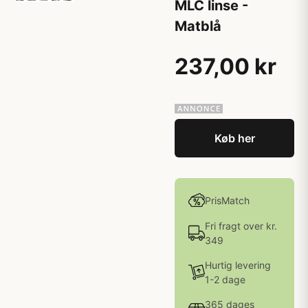
MLC linse -
Matblå
237,00 kr
Køb her
PrisMatch
Fri fragt over kr.
349
Hurtig levering
1-2 dage
365 dages