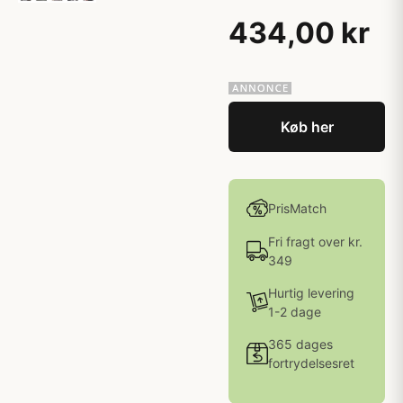
434,00 kr
Køb her
PrisMatch
Fri fragt over kr.
349
Hurtig levering
1-2 dage
365 dages
fortrydelsesret