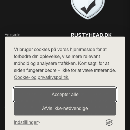
Forside
RUSTYHEAD.DK
Produkter
Tlf. 78768672
Top Rabatter
Vi bruger cookies på vores hjemmeside for at
Mail:
hej@want.dk
Kontakt
forbedre din oplevelse, vise mere relevant
indhold og analysere trafikken. Kort sagt: for at
Cookie- og privatlivspolitik
siden fungerer bedre – ikke for at være irriterende.
Cookie- og privatlivspolitik.
Denne side er en del af want.dk, der udgiver en række
Accepter alle
hjemmesider med præsentation af forskellige produkter fra
diverse webshops. Der sælges ikke varer fra denne side - vi
Afvis ikke‑nødvendige
henviser til de shops, som sælger varen. Vi har heller ikke
varerne på lager.
Indstillinger