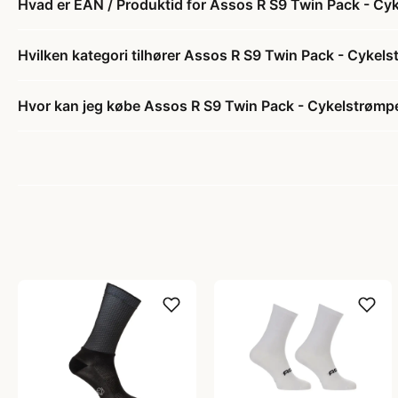
Hvad er EAN / Produktid for Assos R S9 Twin Pack - Cyke
Hvilken kategori tilhører Assos R S9 Twin Pack - Cykelstr
Hvor kan jeg købe Assos R S9 Twin Pack - Cykelstrømper 