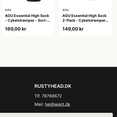
AGU
AGU
AGU Essential High Sock
AGU Essential High Sock
- Cykelstrømper - Sort-
2-Pack - Cykelstrømper -
2-Pak - S/M
Hvid - L/XL
169,00 kr
149,00 kr
RUSTYHEAD.DK
Tlf. 78768672
Mail:
hej@want.dk
Cookie- og privatlivspolitik