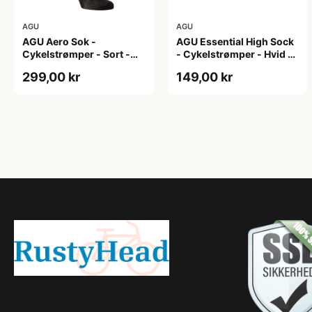
AGU
AGU
AGU Aero Sok -
AGU Essential High Sock
Cykelstrømper - Sort -
- Cykelstrømper - Hvid -
S/M
2-Pak - L/XL
299,00 kr
149,00 kr