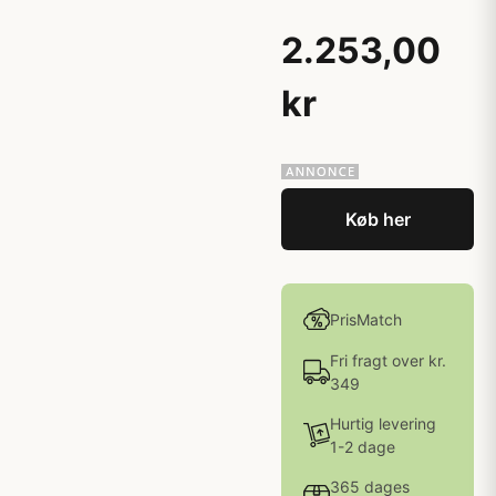
2.253,00
kr
Køb her
PrisMatch
Fri fragt over kr.
349
Hurtig levering
1-2 dage
365 dages