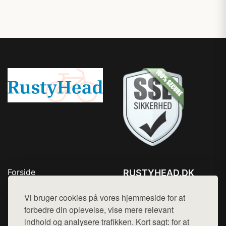
Forside
RUSTYHEAD.DK
Produkter
Tlf. 78768672
Top Rabatter
Vi bruger cookies på vores hjemmeside for at
Mail:
hej@want.dk
Kontakt
forbedre din oplevelse, vise mere relevant
indhold og analysere trafikken. Kort sagt: for at