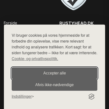
Forside
RUSTYHEAD.DK
Produkter
Tlf. 78768672
Top Rabatter
Vi bruger cookies på vores hjemmeside for at
Mail:
hej@want.dk
Kontakt
forbedre din oplevelse, vise mere relevant
indhold og analysere trafikken. Kort sagt: for at
Cookie- og privatlivspolitik
siden fungerer bedre – ikke for at være irriterende.
Cookie- og privatlivspolitik.
Denne side er en del af want.dk, der udgiver en række
Accepter alle
hjemmesider med præsentation af forskellige produkter fra
diverse webshops. Der sælges ikke varer fra denne side - vi
Afvis ikke‑nødvendige
henviser til de shops, som sælger varen. Vi har heller ikke
varerne på lager.
Indstillinger
© 2026 rustyhead.dk. Alle rettigheder forbeholdes.