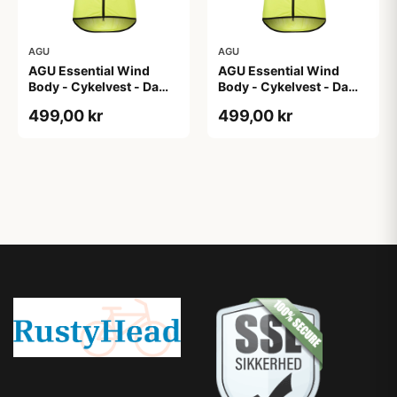
AGU
AGU
AGU Essential Wind
AGU Essential Wind
Body - Cykelvest - Dame
Body - Cykelvest - Dame
- Hi-Vis Neon Gul - Str.
- Hi-Vis Neon Gul - Str.
499,00 kr
499,00 kr
XL
XS