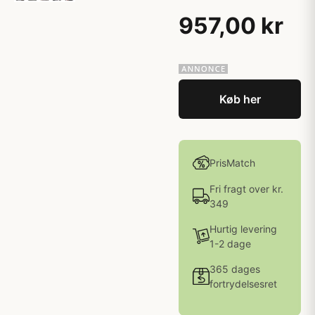
957,00 kr
Køb her
PrisMatch
Fri fragt over kr.
349
Hurtig levering
1-2 dage
365 dages
fortrydelsesret