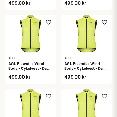
499,00 kr
499,00 kr
2XL
AGU
AGU
AGU Essential Wind
AGU Essential Wind
Body - Cykelvest - Dame
Body - Cykelvest - Dame
- Hi-Vis Neon Gul - Str.
- Hi-Vis Neon Gul - Str. S
499,00 kr
499,00 kr
M