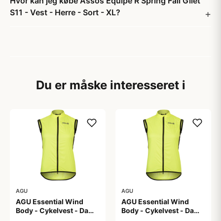
Hvor kan jeg købe Assos Equipe R Spring Fall Gilet
S11 - Vest - Herre - Sort - XL?
Du er måske interesseret i
AGU
AGU
AGU Essential Wind
AGU Essential Wind
Body - Cykelvest - Dame
Body - Cykelvest - Dame
- Hi-Vis Neon Gul - Str.
- Hi-Vis Neon Gul - Str. L