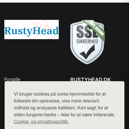
Forside
RUSTYHEAD.DK
Produkter
Tlf. 78768672
Top Rabatter
Vi bruger cookies på vores hjemmeside for at
Mail:
hej@want.dk
Kontakt
forbedre din oplevelse, vise mere relevant
indhold og analysere trafikken. Kort sagt: for at
Cookie- og privatlivspolitik
siden fungerer bedre – ikke for at være irriterende.
Cookie- og privatlivspolitik.