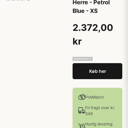
Herre - Petrol
Blue - XS
2.372,00
kr
Køb her
PrisMatch
Fri fragt over kr.
349
Hurtig levering