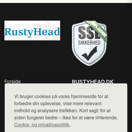
Forside
RUSTYHEAD.DK
Produkter
Tlf. 78768672
Top Rabatter
Vi bruger cookies på vores hjemmeside for at
Mail:
hej@want.dk
Kontakt
forbedre din oplevelse, vise mere relevant
indhold og analysere trafikken. Kort sagt: for at
Cookie- og privatlivspolitik
siden fungerer bedre – ikke for at være irriterende.
Cookie- og privatlivspolitik.