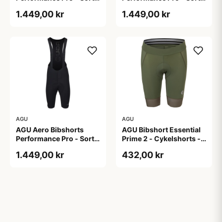
Str. 2XL
Str. L
1.449,00 kr
1.449,00 kr
AGU
AGU
AGU Aero Bibshorts
AGU Bibshort Essential
Performance Pro - Sort -
Prime 2 - Cykelshorts -
Str. XL
Dame - Army Grøn - Str.
1.449,00 kr
432,00 kr
2XL