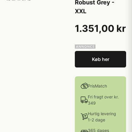
Robust Grey -
XXL
1.351,00 kr
Køb her
PrisMatch
Fri fragt over kr.
349
Hurtig levering
1-2 dage
365 dages