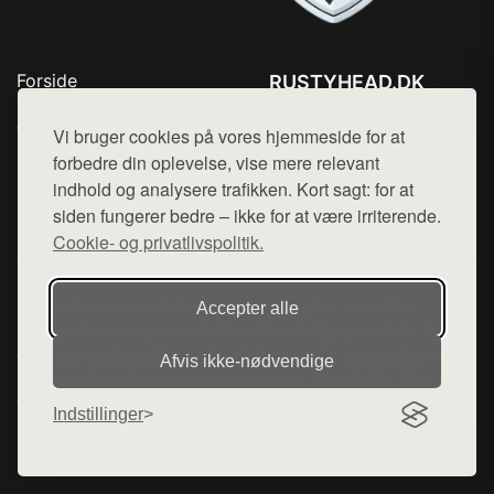
Forside
RUSTYHEAD.DK
Produkter
Tlf. 78768672
Top Rabatter
Vi bruger cookies på vores hjemmeside for at
Mail:
hej@want.dk
Kontakt
forbedre din oplevelse, vise mere relevant
indhold og analysere trafikken. Kort sagt: for at
Cookie- og privatlivspolitik
siden fungerer bedre – ikke for at være irriterende.
Cookie- og privatlivspolitik.
Denne side er en del af want.dk, der udgiver en række
Accepter alle
hjemmesider med præsentation af forskellige produkter fra
diverse webshops. Der sælges ikke varer fra denne side - vi
Afvis ikke‑nødvendige
henviser til de shops, som sælger varen. Vi har heller ikke
varerne på lager.
Indstillinger
© 2026 rustyhead.dk. Alle rettigheder forbeholdes.