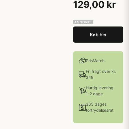
129,00 kr
Køb her
PrisMatch
Fri fragt over kr.
349
Hurtig levering
1-2 dage
365 dages
fortrydelsesret