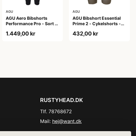
AGU
AGU
AGU Aero Bibshorts
AGU Bibshort Essential
Performance Pro - Sort -
Prime 2 - Cykelshorts -
Str. XL
Dame - Army Grøn - Str.
1.449,00 kr
432,00 kr
2XL
RUSTYHEAD.DK
Tlf. 78768672
Mail:
hej@want.dk
Cookie- og privatlivspolitik