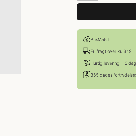
PrisMatch
Fri fragt over kr. 349
Hurtig levering 1-2 da
365 dages fortrydelse