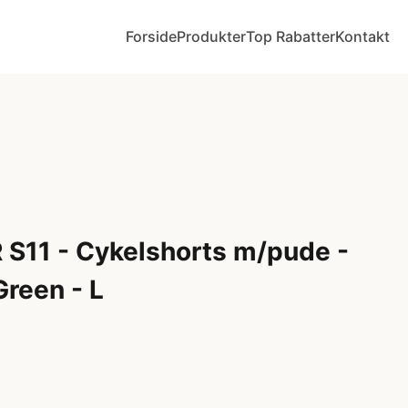
Forside
Produkter
Top Rabatter
Kontakt
 S11 - Cykelshorts m/pude -
reen - L