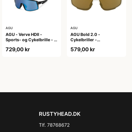
AGU
AGU
AGU - Verve HDII -
AGU Bold 2.0 -
Sports- og Cykelbrille - 3
Cykelbriller -
sæt linser - Mat Sort/Gul
Hvid/Bronze
729,00 kr
579,00 kr
RUSTYHEAD.DK
Tlf. 78768672