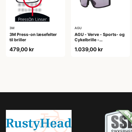
3M
AGU
3M Press-on læsefelter
AGU - Verve - Sports- og
til briller
Cykelbrille -
Photokromisk linse - Mat
479,00 kr
1.039,00 kr
Sort