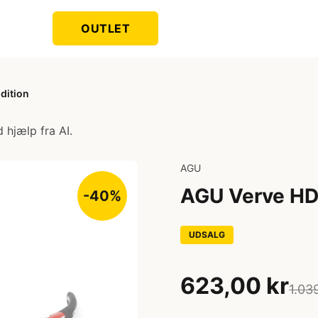
OUTLET
dition
 hjælp fra AI.
AGU
AGU Verve HDI
-40%
UDSALG
623,00 kr
1.03