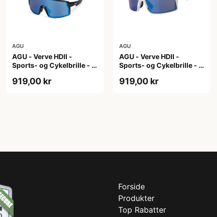
AGU
AGU
AGU - Verve HDII -
AGU - Verve HDII -
Sports- og Cykelbrille - 3
Sports- og Cykelbrille - 3
sæt linser - Crystal
sæt linser - Mat Hvid
919,00 kr
919,00 kr
Forside
Produkter
Top Rabatter