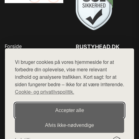
Forside
RUSTYHEAD.DK
Produkter
Tlf. 78768672
Top Rabatter
Vi bruger cookies på vores hjemmeside for at
Mail:
hej@want.dk
Kontakt
forbedre din oplevelse, vise mere relevant
indhold og analysere trafikken. Kort sagt: for at
Cookie- og privatlivspolitik
siden fungerer bedre – ikke for at være irriterende.
Cookie- og privatlivspolitik.
Denne side er en del af want.dk, der udgiver en række
Accepter alle
hjemmesider med præsentation af forskellige produkter fra
diverse webshops. Der sælges ikke varer fra denne side - vi
Afvis ikke‑nødvendige
henviser til de shops, som sælger varen. Vi har heller ikke
varerne på lager.