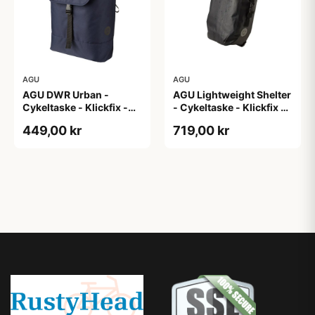
AGU
AGU
AGU DWR Urban -
AGU Lightweight Shelter
Cykeltaske - Klickfix -
- Cykeltaske - Klickfix -
17L - Navy blå
21L - 2 stk - Sort
449,00 kr
719,00 kr