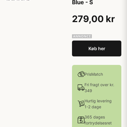
Blue - S
279,00 kr
Køb her
PrisMatch
Fri fragt over kr.
349
Hurtig levering
1-2 dage
365 dages
fortrydelsesret