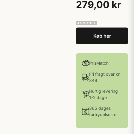
279,00 kr
Køb her
PrisMatch
Fri fragt over kr.
349
Hurtig levering
1-2 dage
365 dages
fortrydelsesret