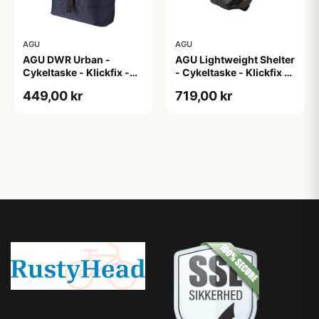
AGU
AGU
AGU DWR Urban -
AGU Lightweight Shelter
Cykeltaske - Klickfix -
- Cykeltaske - Klickfix -
17L - Navy blå
21L - 2 stk - Sort
449,00 kr
719,00 kr