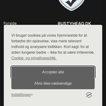
Forside
RUSTYHEAD.DK
Produkter
Tlf. 78768672
Top Rabatter
Vi bruger cookies på vores hjemmeside for at
Mail:
hej@want.dk
Kontakt
forbedre din oplevelse, vise mere relevant
indhold og analysere trafikken. Kort sagt: for at
Cookie- og privatlivspolitik
siden fungerer bedre – ikke for at være irriterende.
Cookie- og privatlivspolitik.
Denne side er en del af want.dk, der udgiver en række
Accepter alle
hjemmesider med præsentation af forskellige produkter fra
diverse webshops. Der sælges ikke varer fra denne side - vi
Afvis ikke‑nødvendige
henviser til de shops, som sælger varen. Vi har heller ikke
varerne på lager.
Indstillinger
© 2026 rustyhead.dk. Alle rettigheder forbeholdes.