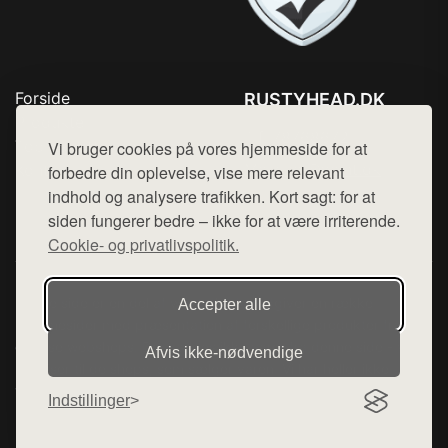
Forside
RUSTYHEAD.DK
Produkter
Tlf. 78768672
Top Rabatter
Vi bruger cookies på vores hjemmeside for at
Mail:
hej@want.dk
Kontakt
forbedre din oplevelse, vise mere relevant
indhold og analysere trafikken. Kort sagt: for at
Cookie- og privatlivspolitik
siden fungerer bedre – ikke for at være irriterende.
Cookie- og privatlivspolitik.
Denne side er en del af want.dk, der udgiver en række
Accepter alle
hjemmesider med præsentation af forskellige produkter fra
diverse webshops. Der sælges ikke varer fra denne side - vi
Afvis ikke‑nødvendige
henviser til de shops, som sælger varen. Vi har heller ikke
varerne på lager.
Indstillinger
© 2026 rustyhead.dk. Alle rettigheder forbeholdes.