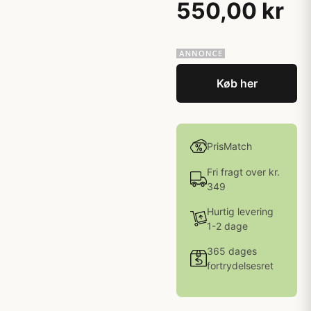
550,00 kr
Køb her
PrisMatch
Fri fragt over kr.
349
Hurtig levering
1-2 dage
365 dages
fortrydelsesret