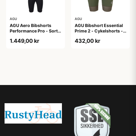
AGU
AGU
AGU Aero Bibshorts
AGU Bibshort Essential
Performance Pro - Sort -
Prime 2 - Cykelshorts -
Str. XL
Dame - Army Grøn - Str.
1.449,00 kr
432,00 kr
2XL