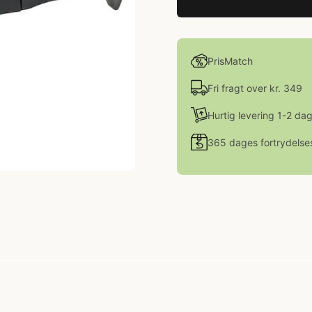
PrisMatch
Fri fragt over kr. 349
Hurtig levering 1-2 da
365 dages fortrydelse