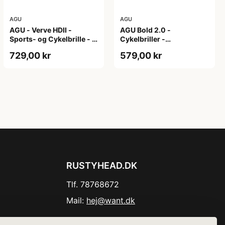
AGU
AGU
AGU - Verve HDII -
AGU Bold 2.0 -
Sports- og Cykelbrille - 3
Cykelbriller -
sæt linser - Mat Sort/Gul
Hvid/Bronze
729,00 kr
579,00 kr
RUSTYHEAD.DK
Tlf. 78768672
Mail:
hej@want.dk
Cookie- og privatlivspolitik