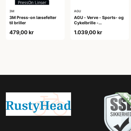
3M
AGU
3M Press-on læsefelter
AGU - Verve - Sports- og
til briller
Cykelbrille -
Photokromisk linse - Mat
479,00 kr
1.039,00 kr
Sort