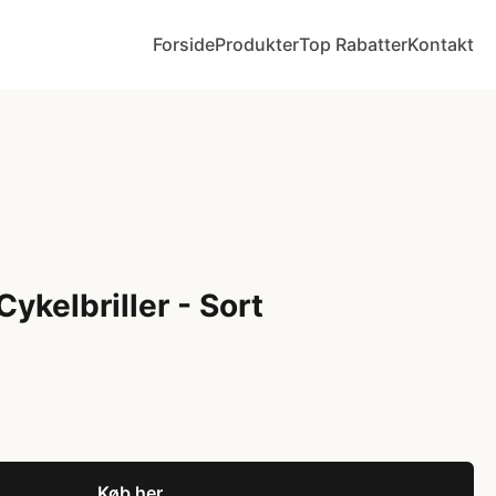
Forside
Produkter
Top Rabatter
Kontakt
ykelbriller - Sort
Køb her