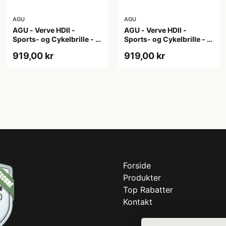
AGU
AGU
AGU - Verve HDII -
AGU - Verve HDII -
Sports- og Cykelbrille - 3
Sports- og Cykelbrille - 3
sæt linser - Crystal
sæt linser - Mat Hvid
919,00 kr
919,00 kr
Forside
Produkter
Top Rabatter
Kontakt