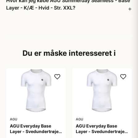
Hvor kan jeg købe AGU Summerday Seamless - Base
Layer - K/Æ - Hvid - Str. XXL?
Du er måske interesseret i
AGU
AGU
AGU Everyday Base
AGU Everyday Base
Layer - Svedundertrøje
Layer - Svedundertrøje
K/Æ - Hvid - Str. S/M
K/Æ - Hvid - Str. XS