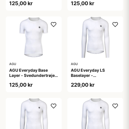
125,00 kr
125,00 kr
AGU
AGU
AGU Everyday Base
AGU Everyday LS
Layer - Svedundertrøje
Baselayer -
K/Æ - Hvid - Str. XXL
Svedundertrøje - Lange
125,00 kr
229,00 kr
Ærmer - Herre - Hvid -
L/XL