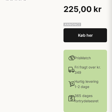
225,00 kr
Køb her
PrisMatch
Fri fragt over kr.
349
Hurtig levering
1-2 dage
365 dages
fortrydelsesret