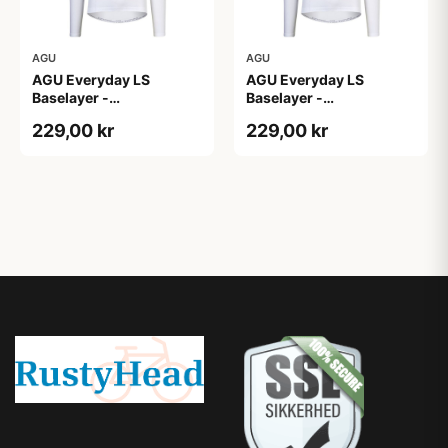
AGU
AGU
AGU Everyday LS
AGU Everyday LS
Baselayer -
Baselayer -
Svedundertrøje - Lange
Svedundertrøje - Lange
229,00 kr
229,00 kr
Ærmer - Herre - Hvid -
Ærmer - Herre - Hvid
S/M
-2XL