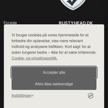
Forside
RUSTYHEAD.DK
Produkter
Tlf. 78768672
Top Rabatter
Vi bruger cookies på vores hjemmeside for at
Mail:
hej@want.dk
Kontakt
forbedre din oplevelse, vise mere relevant
indhold og analysere trafikken. Kort sagt: for at
Cookie- og privatlivspolitik
siden fungerer bedre – ikke for at være irriterende.
Cookie- og privatlivspolitik.
Denne side er en del af want.dk, der udgiver en række
Accepter alle
hjemmesider med præsentation af forskellige produkter fra
diverse webshops. Der sælges ikke varer fra denne side - vi
Afvis ikke‑nødvendige
henviser til de shops, som sælger varen. Vi har heller ikke
varerne på lager.
Indstillinger
© 2026 rustyhead.dk. Alle rettigheder forbeholdes.