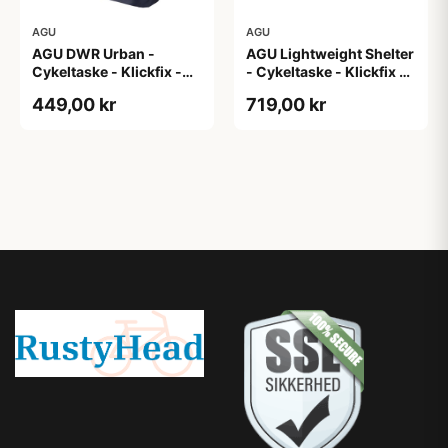
AGU
AGU
AGU DWR Urban -
AGU Lightweight Shelter
Cykeltaske - Klickfix -
- Cykeltaske - Klickfix -
17L - Navy blå
21L - 2 stk - Sort
449,00 kr
719,00 kr