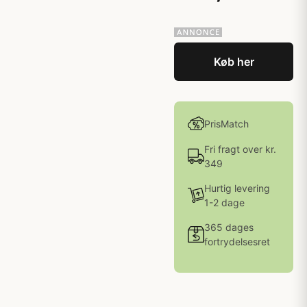
Køb her
PrisMatch
Fri fragt over kr.
349
Hurtig levering
1-2 dage
365 dages
fortrydelsesret