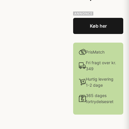
Køb her
PrisMatch
Fri fragt over kr.
349
Hurtig levering
1-2 dage
365 dages
fortrydelsesret