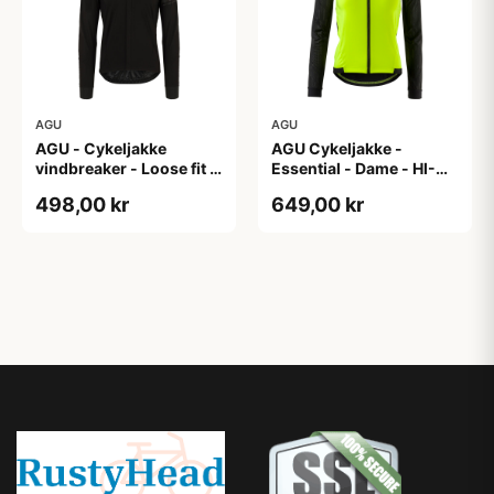
AGU
AGU
AGU - Cykeljakke
AGU Cykeljakke -
vindbreaker - Loose fit -
Essential - Dame - HI-
Sort - Str. XXXL
VIS - Sort/Gul - Str. M
498,00 kr
649,00 kr