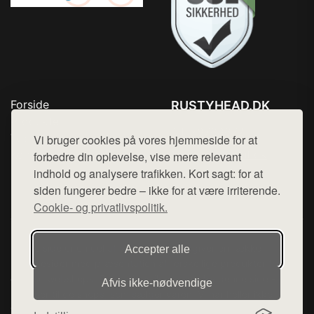
Forside
RUSTYHEAD.DK
Produkter
Tlf. 78768672
Top Rabatter
Vi bruger cookies på vores hjemmeside for at
Mail:
hej@want.dk
Kontakt
forbedre din oplevelse, vise mere relevant
indhold og analysere trafikken. Kort sagt: for at
Cookie- og privatlivspolitik
siden fungerer bedre – ikke for at være irriterende.
Cookie- og privatlivspolitik.
Denne side er en del af want.dk, der udgiver en række
Accepter alle
hjemmesider med præsentation af forskellige produkter fra
diverse webshops. Der sælges ikke varer fra denne side - vi
Afvis ikke‑nødvendige
henviser til de shops, som sælger varen. Vi har heller ikke
varerne på lager.