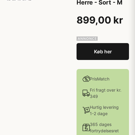
Herre - Sort - M
899,00 kr
Køb her
PrisMatch
Fri fragt over kr.
349
Hurtig levering
1-2 dage
365 dages
fortrydelsesret