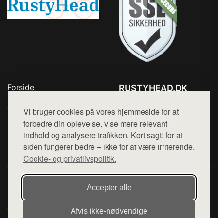
Forside
RUSTYHEAD.DK
Produkter
Tlf. 78768672
Top Rabatter
Vi bruger cookies på vores hjemmeside for at
Mail:
hej@want.dk
Kontakt
forbedre din oplevelse, vise mere relevant
indhold og analysere trafikken. Kort sagt: for at
Cookie- og privatlivspolitik
siden fungerer bedre – ikke for at være irriterende.
Cookie- og privatlivspolitik.
Denne side er en del af want.dk, der udgiver en række
Accepter alle
hjemmesider med præsentation af forskellige produkter fra
diverse webshops. Der sælges ikke varer fra denne side - vi
Afvis ikke‑nødvendige