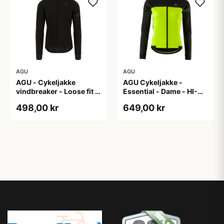
AGU
AGU
AGU - Cykeljakke
AGU Cykeljakke -
vindbreaker - Loose fit -
Essential - Dame - HI-
Sort - Str. XXXL
VIS - Sort/Gul - Str. M
498,00 kr
649,00 kr