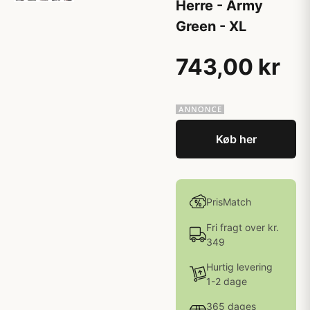
Herre - Army
Green - XL
743,00 kr
Køb her
PrisMatch
Fri fragt over kr.
349
Hurtig levering
1-2 dage
365 dages