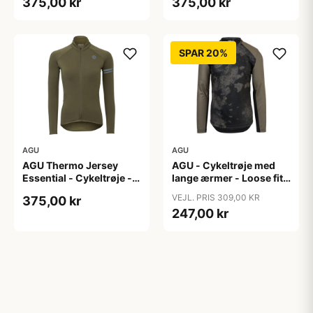
375,00 kr
375,00 kr
S
XL
SPAR 20%
AGU
AGU
AGU Thermo Jersey
AGU - Cykeltrøje med
Essential - Cykeltrøje -
lange ærmer - Loose fit -
Dame - Army grøn - Str.
MTB - Army Grøn - Str. S
VEJL. PRIS 309,00 KR
375,00 kr
XXL
247,00 kr