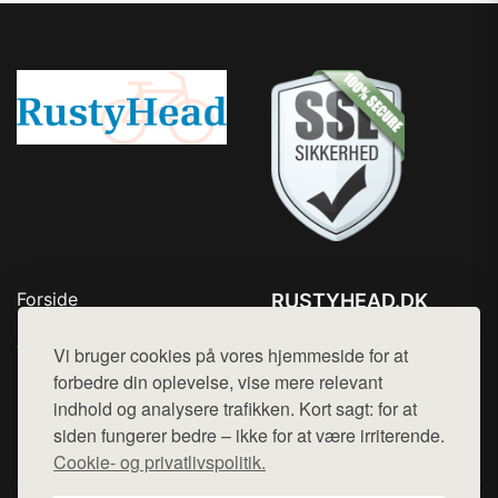
Forside
RUSTYHEAD.DK
Produkter
Tlf. 78768672
Top Rabatter
Vi bruger cookies på vores hjemmeside for at
Mail:
hej@want.dk
Kontakt
forbedre din oplevelse, vise mere relevant
indhold og analysere trafikken. Kort sagt: for at
Cookie- og privatlivspolitik
siden fungerer bedre – ikke for at være irriterende.
Cookie- og privatlivspolitik.