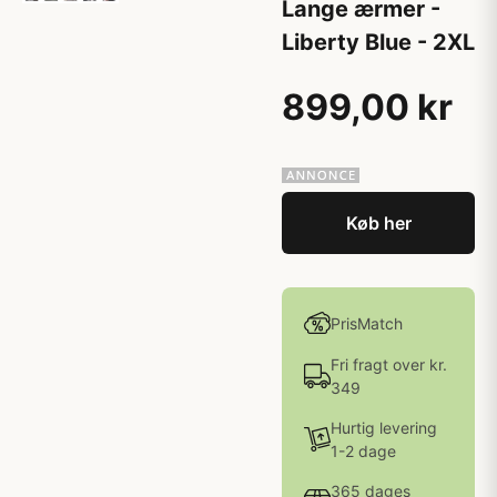
Lange ærmer -
Liberty Blue - 2XL
899,00 kr
Køb her
PrisMatch
Fri fragt over kr.
349
Hurtig levering
1-2 dage
365 dages