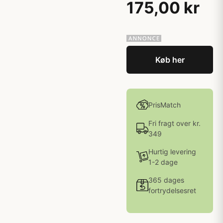
175,00 kr
Køb her
PrisMatch
Fri fragt over kr.
349
Hurtig levering
1-2 dage
365 dages
fortrydelsesret