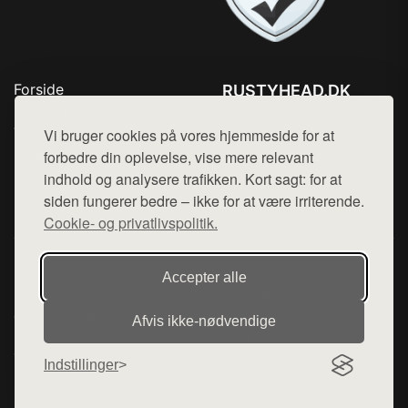
Forside
RUSTYHEAD.DK
Produkter
Tlf. 78768672
Top Rabatter
Vi bruger cookies på vores hjemmeside for at
Mail:
hej@want.dk
Kontakt
forbedre din oplevelse, vise mere relevant
indhold og analysere trafikken. Kort sagt: for at
Cookie- og privatlivspolitik
siden fungerer bedre – ikke for at være irriterende.
Cookie- og privatlivspolitik.
Denne side er en del af want.dk, der udgiver en række
Accepter alle
hjemmesider med præsentation af forskellige produkter fra
diverse webshops. Der sælges ikke varer fra denne side - vi
Afvis ikke‑nødvendige
henviser til de shops, som sælger varen. Vi har heller ikke
varerne på lager.
Indstillinger
© 2026 rustyhead.dk. Alle rettigheder forbeholdes.