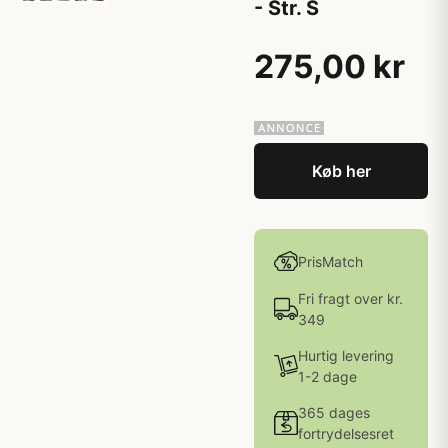
- Str. S
275,00 kr
Køb her
PrisMatch
Fri fragt over kr.
349
Hurtig levering
1-2 dage
365 dages
fortrydelsesret