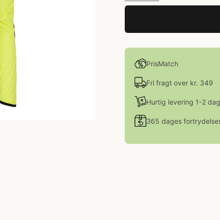
PrisMatch
Fri fragt over kr. 349
Hurtig levering 1-2 da
365 dages fortrydelse