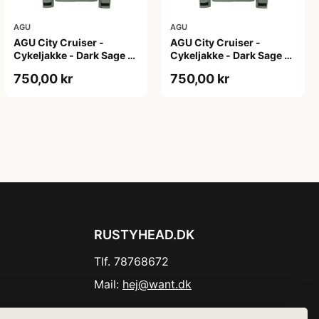
AGU
AGU
AGU City Cruiser -
AGU City Cruiser -
Cykeljakke - Dark Sage -
Cykeljakke - Dark Sage -
XS
XXL
750,00 kr
750,00 kr
RUSTYHEAD.DK
Tlf. 78768672
Mail:
hej@want.dk
Cookie- og privatlivspolitik