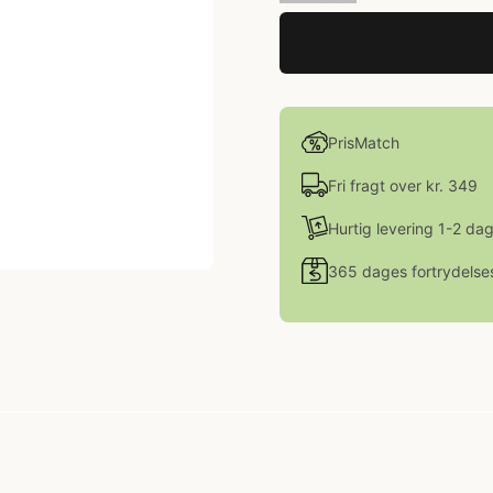
PrisMatch
Fri fragt over kr. 349
Hurtig levering 1-2 da
365 dages fortrydelse