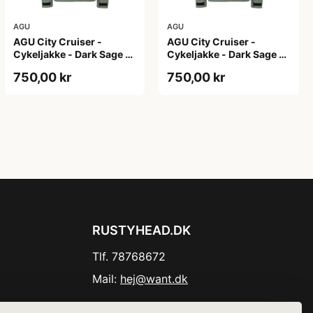
AGU
AGU
AGU City Cruiser -
AGU City Cruiser -
Cykeljakke - Dark Sage -
Cykeljakke - Dark Sage -
XS
XXL
750,00 kr
750,00 kr
RUSTYHEAD.DK
Tlf. 78768672
Mail:
hej@want.dk
Cookie- og privatlivspolitik