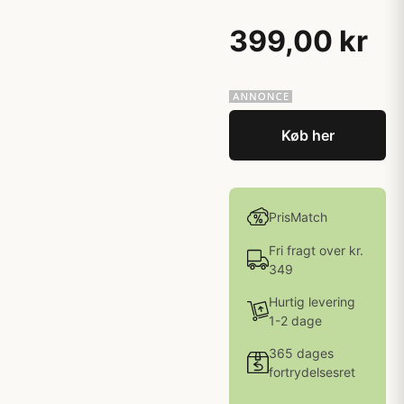
399,00 kr
Køb her
PrisMatch
Fri fragt over kr.
349
Hurtig levering
1-2 dage
365 dages
fortrydelsesret