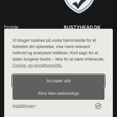
Forside
RUSTYHEAD.DK
Produkter
Tlf. 78768672
Top Rabatter
Vi bruger cookies på vores hjemmeside for at
Mail:
hej@want.dk
Kontakt
forbedre din oplevelse, vise mere relevant
indhold og analysere trafikken. Kort sagt: for at
Cookie- og privatlivspolitik
siden fungerer bedre – ikke for at være irriterende.
Cookie- og privatlivspolitik.
Denne side er en del af want.dk, der udgiver en række
Accepter alle
hjemmesider med præsentation af forskellige produkter fra
diverse webshops. Der sælges ikke varer fra denne side - vi
Afvis ikke‑nødvendige
henviser til de shops, som sælger varen. Vi har heller ikke
varerne på lager.
Indstillinger
© 2026 rustyhead.dk. Alle rettigheder forbeholdes.