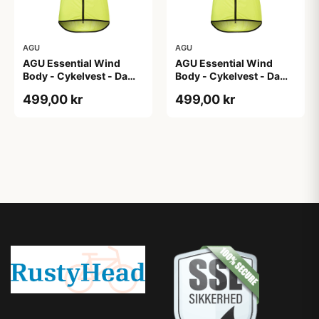
AGU
AGU
AGU Essential Wind
AGU Essential Wind
Body - Cykelvest - Dame
Body - Cykelvest - Dame
- Hi-Vis Neon Gul - Str.
- Hi-Vis Neon Gul - Str.
499,00 kr
499,00 kr
XL
XS