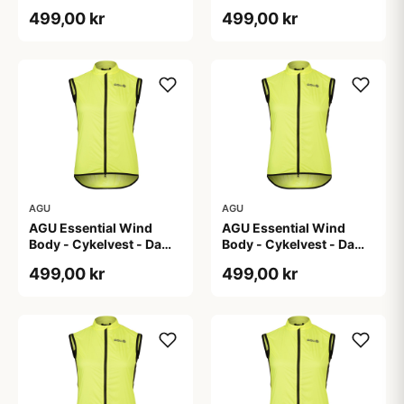
- Hi-Vis Neon Gul - Str.
- Hi-Vis Neon Gul - Str. L
499,00 kr
499,00 kr
2XL
AGU
AGU
AGU Essential Wind
AGU Essential Wind
Body - Cykelvest - Dame
Body - Cykelvest - Dame
- Hi-Vis Neon Gul - Str.
- Hi-Vis Neon Gul - Str. S
499,00 kr
499,00 kr
M