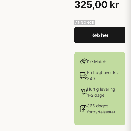
325,00 kr
Køb her
PrisMatch
Fri fragt over kr.
349
Hurtig levering
1-2 dage
365 dages
fortrydelsesret