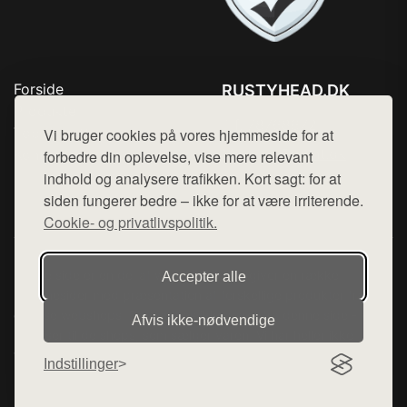
Forside
RUSTYHEAD.DK
Produkter
Tlf. 78768672
Top Rabatter
Vi bruger cookies på vores hjemmeside for at
Mail:
hej@want.dk
Kontakt
forbedre din oplevelse, vise mere relevant
indhold og analysere trafikken. Kort sagt: for at
Cookie- og privatlivspolitik
siden fungerer bedre – ikke for at være irriterende.
Cookie- og privatlivspolitik.
Denne side er en del af want.dk, der udgiver en række
Accepter alle
hjemmesider med præsentation af forskellige produkter fra
diverse webshops. Der sælges ikke varer fra denne side - vi
Afvis ikke‑nødvendige
henviser til de shops, som sælger varen. Vi har heller ikke
varerne på lager.
Indstillinger
© 2026 rustyhead.dk. Alle rettigheder forbeholdes.