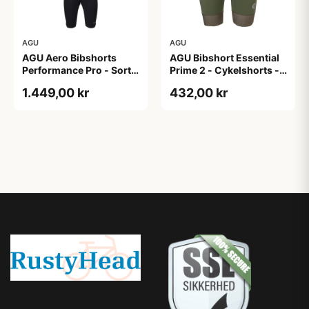
AGU
AGU
AGU Aero Bibshorts
AGU Bibshort Essential
Performance Pro - Sort -
Prime 2 - Cykelshorts -
Str. XL
Dame - Army Grøn - Str.
1.449,00 kr
432,00 kr
2XL