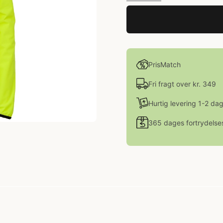
PrisMatch
Fri fragt over kr. 349
Hurtig levering 1-2 da
365 dages fortrydelse