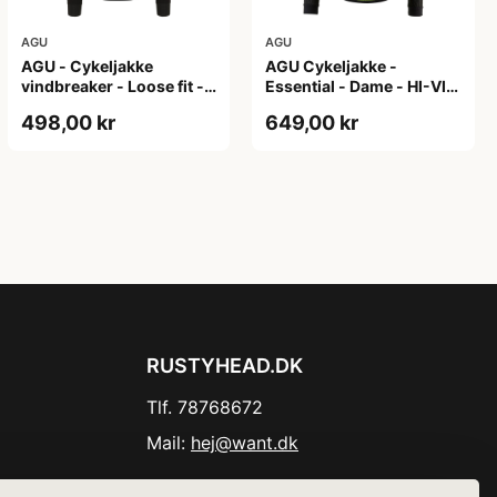
AGU
AGU
AGU - Cykeljakke
AGU Cykeljakke -
vindbreaker - Loose fit -
Essential - Dame - HI-VIS
Sort - Str. XXXL
- Sort/Gul - Str. M
498,00 kr
649,00 kr
RUSTYHEAD.DK
Tlf. 78768672
Mail:
hej@want.dk
Cookie- og privatlivspolitik