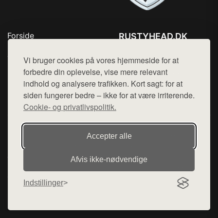
Forside
RUSTYHEAD.DK
Produkter
Tlf. 78768672
Top Rabatter
Vi bruger cookies på vores hjemmeside for at
Mail:
hej@want.dk
Kontakt
forbedre din oplevelse, vise mere relevant
indhold og analysere trafikken. Kort sagt: for at
Cookie- og privatlivspolitik
siden fungerer bedre – ikke for at være irriterende.
Cookie- og privatlivspolitik.
Denne side er en del af want.dk, der udgiver en række
Accepter alle
hjemmesider med præsentation af forskellige produkter fra
diverse webshops. Der sælges ikke varer fra denne side - vi
Afvis ikke‑nødvendige
henviser til de shops, som sælger varen. Vi har heller ikke
varerne på lager.
Indstillinger
© 2026 rustyhead.dk. Alle rettigheder forbeholdes.