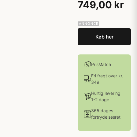
749,00 kr
Køb her
PrisMatch
Fri fragt over kr.
349
Hurtig levering
1-2 dage
365 dages
fortrydelsesret