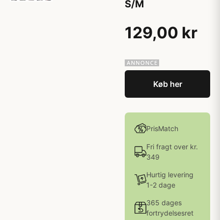
S/M
129,00 kr
Køb her
PrisMatch
Fri fragt over kr.
349
Hurtig levering
1-2 dage
365 dages
fortrydelsesret