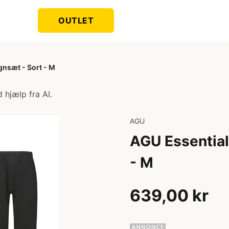
OUTLET
gnsæt - Sort - M
 hjælp fra AI.
AGU
AGU Essential
- M
639,00 kr