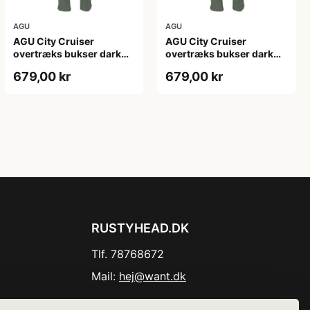
AGU
AGU
AGU City Cruiser
AGU City Cruiser
overtræks bukser dark
overtræks bukser dark
sage
sage
679,00 kr
679,00 kr
RUSTYHEAD.DK
Tlf. 78768672
Mail:
hej@want.dk
Cookie- og privatlivspolitik