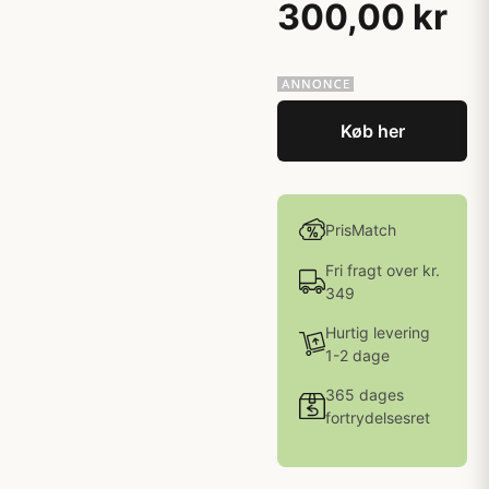
300,00 kr
Køb her
PrisMatch
Fri fragt over kr.
349
Hurtig levering
1-2 dage
365 dages
fortrydelsesret