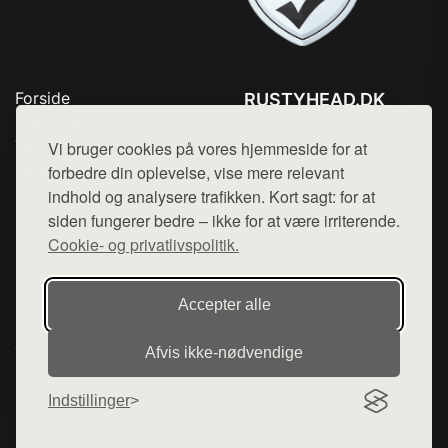
Forside
RUSTYHEAD.DK
Produkter
Tlf. 78768672
Top Rabatter
Vi bruger cookies på vores hjemmeside for at
Mail:
hej@want.dk
Kontakt
forbedre din oplevelse, vise mere relevant
indhold og analysere trafikken. Kort sagt: for at
Cookie- og privatlivspolitik
siden fungerer bedre – ikke for at være irriterende.
Cookie- og privatlivspolitik.
Denne side er en del af want.dk, der udgiver en række
Accepter alle
hjemmesider med præsentation af forskellige produkter fra
diverse webshops. Der sælges ikke varer fra denne side - vi
Afvis ikke‑nødvendige
henviser til de shops, som sælger varen. Vi har heller ikke
varerne på lager.
Indstillinger
© 2026 rustyhead.dk. Alle rettigheder forbeholdes.