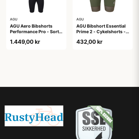
AGU
AGU
AGU Aero Bibshorts
AGU Bibshort Essential
Performance Pro - Sort -
Prime 2 - Cykelshorts -
Str. XL
Dame - Army Grøn - Str.
1.449,00 kr
432,00 kr
2XL