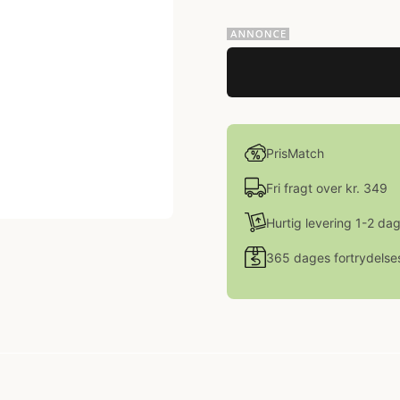
PrisMatch
Fri fragt over kr. 349
Hurtig levering 1-2 da
365 dages fortrydelse