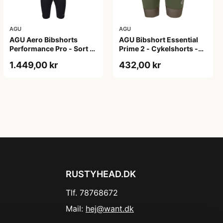
AGU
AGU
AGU Aero Bibshorts
AGU Bibshort Essential
Performance Pro - Sort -
Prime 2 - Cykelshorts -
Str. XL
Dame - Army Grøn - Str.
1.449,00 kr
432,00 kr
2XL
RUSTYHEAD.DK
Tlf. 78768672
Mail:
hej@want.dk