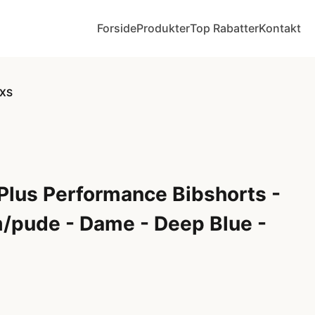
Forside
Produkter
Top Rabatter
Kontakt
 XS
lus Performance Bibshorts -
/pude - Dame - Deep Blue -