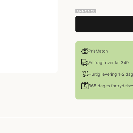
PrisMatch
Fri fragt over kr. 349
Hurtig levering 1-2 da
365 dages fortrydelse