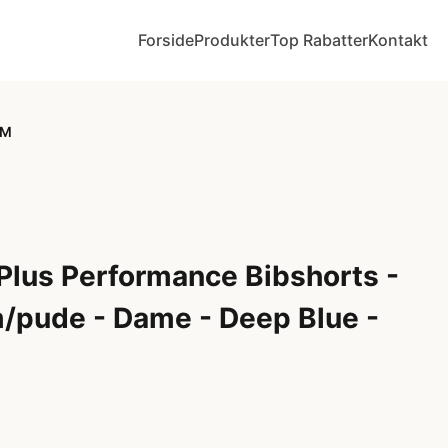
Forside
Produkter
Top Rabatter
Kontakt
 M
lus Performance Bibshorts -
/pude - Dame - Deep Blue -