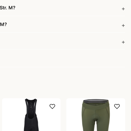
Str. M?
. M?