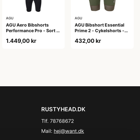
AGU
AGU
AGU Aero Bibshorts
AGU Bibshort Essential
Performance Pro - Sort -
Prime 2 - Cykelshorts -
Str. XL
Dame - Army Grøn - Str.
1.449,00 kr
432,00 kr
2XL
RUSTYHEAD.DK
Tlf. 78768672
Mail:
hej@want.dk