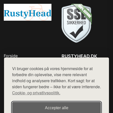
Forside
RUSTYHEAD.DK
Produkter
Tlf. 78768672
Top Rabatter
Vi bruger cookies på vores hjemmeside for at
Mail:
hej@want.dk
Kontakt
forbedre din oplevelse, vise mere relevant
indhold og analysere trafikken. Kort sagt: for at
Cookie- og privatlivspolitik
siden fungerer bedre – ikke for at være irriterende.
Cookie- og privatlivspolitik.
Denne side er en del af want.dk, der udgiver en række
Accepter alle
hjemmesider med præsentation af forskellige produkter fra