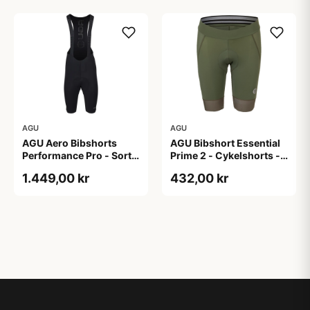
AGU
AGU
AGU Aero Bibshorts
AGU Bibshort Essential
Performance Pro - Sort -
Prime 2 - Cykelshorts -
Str. XL
Dame - Army Grøn - Str.
1.449,00 kr
432,00 kr
2XL