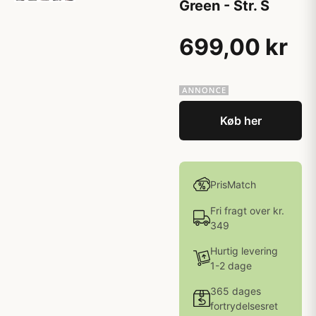
Green - Str. S
699,00 kr
Køb her
PrisMatch
Fri fragt over kr.
349
Hurtig levering
1-2 dage
365 dages
fortrydelsesret