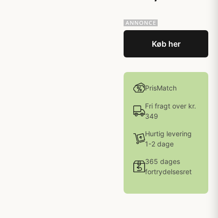
Køb her
PrisMatch
Fri fragt over kr.
349
Hurtig levering
1-2 dage
365 dages
fortrydelsesret