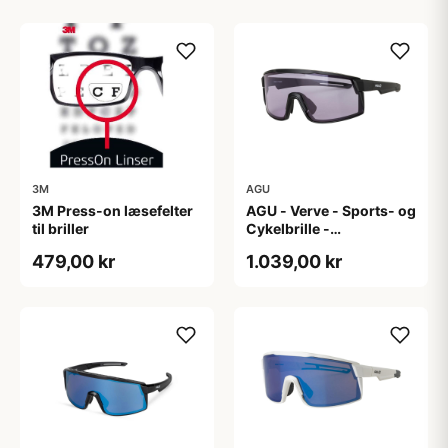
3M
AGU
3M Press-on læsefelter
AGU - Verve - Sports- og
til briller
Cykelbrille -
Photokromisk linse -
479,00 kr
1.039,00 kr
Mat Sort