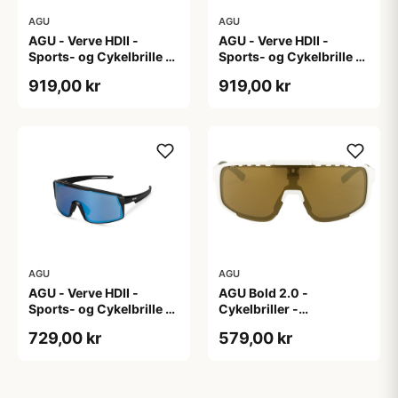
AGU
AGU
AGU - Verve HDII -
AGU - Verve HDII -
Sports- og Cykelbrille -
Sports- og Cykelbrille -
3 sæt linser - Crystal
3 sæt linser - Mat Hvid
919,00 kr
919,00 kr
AGU
AGU
AGU - Verve HDII -
AGU Bold 2.0 -
Sports- og Cykelbrille -
Cykelbriller -
3 sæt linser - Mat
Hvid/Bronze
729,00 kr
579,00 kr
Sort/Gul