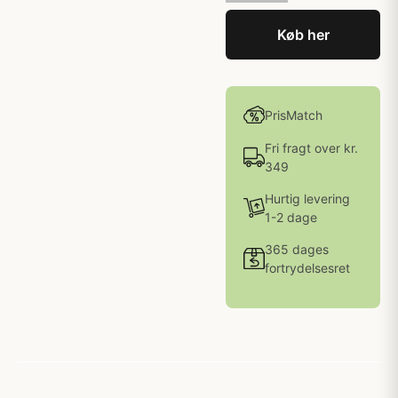
Køb her
PrisMatch
Fri fragt over kr.
349
Hurtig levering
1-2 dage
365 dages
fortrydelsesret