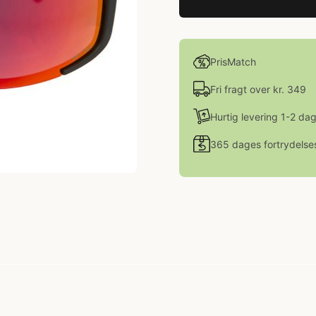
PrisMatch
Fri fragt over kr. 349
Hurtig levering 1-2 da
365 dages fortrydelse