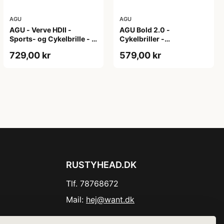
AGU
AGU
AGU - Verve HDII -
AGU Bold 2.0 -
Sports- og Cykelbrille - 3
Cykelbriller -
sæt linser - Mat Sort/Gul
Hvid/Bronze
729,00 kr
579,00 kr
RUSTYHEAD.DK
Tlf. 78768672
Mail:
hej@want.dk
Cookie- og privatlivspolitik