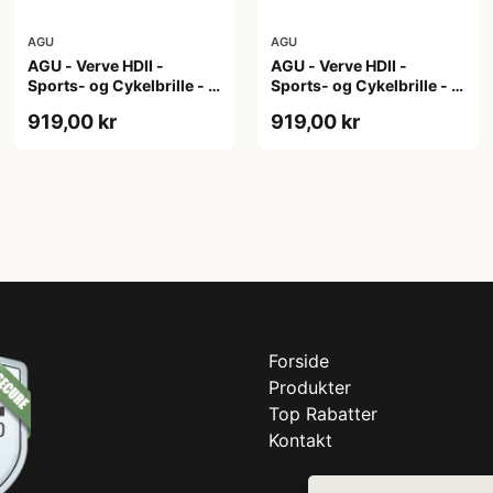
AGU
AGU
AGU - Verve HDII -
AGU - Verve HDII -
Sports- og Cykelbrille - 3
Sports- og Cykelbrille - 3
sæt linser - Crystal
sæt linser - Mat Hvid
919,00 kr
919,00 kr
Forside
Produkter
Top Rabatter
Kontakt