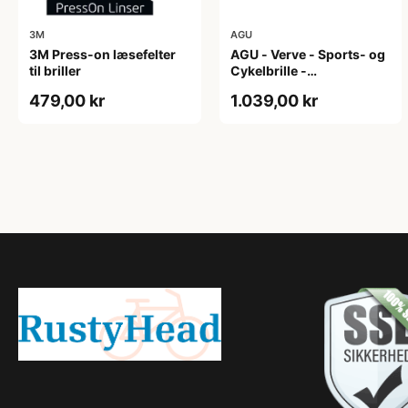
3M
AGU
3M Press-on læsefelter
AGU - Verve - Sports- og
til briller
Cykelbrille -
Photokromisk linse - Mat
479,00 kr
1.039,00 kr
Sort