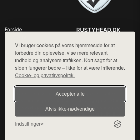
Forside
RUSTYHEAD.DK
Produkter
Tlf. 78768672
Top Rabatter
Vi bruger cookies på vores hjemmeside for at
Mail:
hej@want.dk
Kontakt
forbedre din oplevelse, vise mere relevant
indhold og analysere trafikken. Kort sagt: for at
Cookie- og privatlivspolitik
siden fungerer bedre – ikke for at være irriterende.
Cookie- og privatlivspolitik.
Denne side er en del af want.dk, der udgiver en række
Accepter alle
hjemmesider med præsentation af forskellige produkter fra
diverse webshops. Der sælges ikke varer fra denne side - vi
Afvis ikke‑nødvendige
henviser til de shops, som sælger varen. Vi har heller ikke
varerne på lager.
Indstillinger
© 2026 rustyhead.dk. Alle rettigheder forbeholdes.