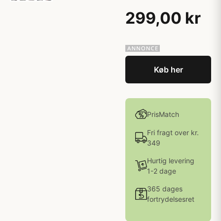
299,00 kr
Køb her
PrisMatch
Fri fragt over kr.
349
Hurtig levering
1-2 dage
365 dages
fortrydelsesret