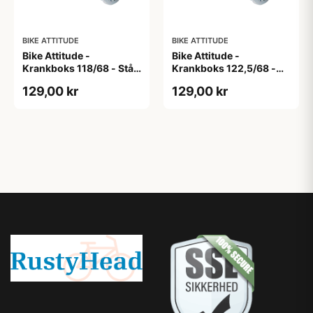
BIKE ATTITUDE
BIKE ATTITUDE
Bike Attitude -
Bike Attitude -
Krankboks 118/68 - Stål
Krankboks 122,5/68 -
skåle med lukkede lejer
Stål skåle med lukkede
129,00 kr
129,00 kr
lejer