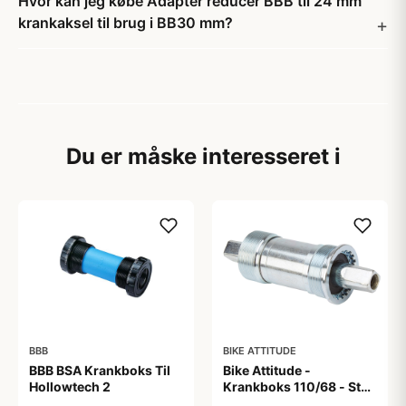
Hvor kan jeg købe Adapter reducer BBB til 24 mm
krankaksel til brug i BB30 mm?
Du er måske interesseret i
BBB
BIKE ATTITUDE
BBB BSA Krankboks Til
Bike Attitude -
Hollowtech 2
Krankboks 110/68 - Stål
skåle med lukkede lejer