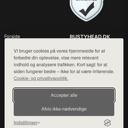
Forside
RUSTYHEAD.DK
Produkter
Tlf. 78768672
Top Rabatter
Vi bruger cookies på vores hjemmeside for at
Mail:
hej@want.dk
Kontakt
forbedre din oplevelse, vise mere relevant
indhold og analysere trafikken. Kort sagt: for at
Cookie- og privatlivspolitik
siden fungerer bedre – ikke for at være irriterende.
Cookie- og privatlivspolitik.
Denne side er en del af want.dk, der udgiver en række
Accepter alle
hjemmesider med præsentation af forskellige produkter fra
diverse webshops. Der sælges ikke varer fra denne side - vi
Afvis ikke‑nødvendige
henviser til de shops, som sælger varen. Vi har heller ikke
varerne på lager.
Indstillinger