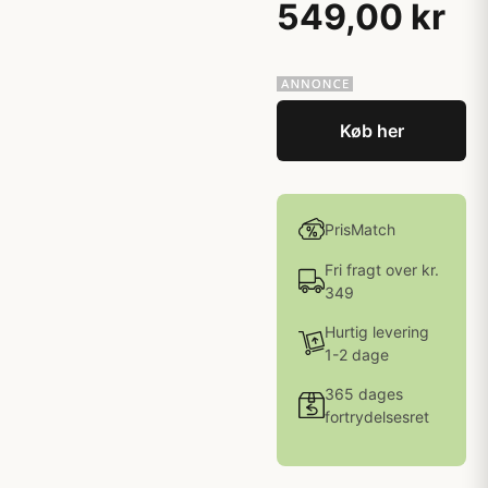
549,00 kr
Køb her
PrisMatch
Fri fragt over kr.
349
Hurtig levering
1-2 dage
365 dages
fortrydelsesret