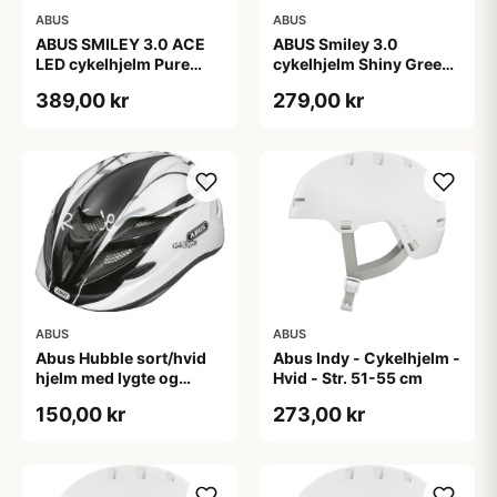
ABUS
ABUS
ABUS SMILEY 3.0 ACE
ABUS Smiley 3.0
LED cykelhjelm Pure
cykelhjelm Shiny Green
Mint
(Hjelmstørrelse: 45-50
389,00 kr
279,00 kr
cm)
ABUS
ABUS
Abus Hubble sort/hvid
Abus Indy - Cykelhjelm -
hjelm med lygte og
Hvid - Str. 51-55 cm
magnet spænde
150,00 kr
273,00 kr
(Hjelmstørrelse: 46-52
cm)