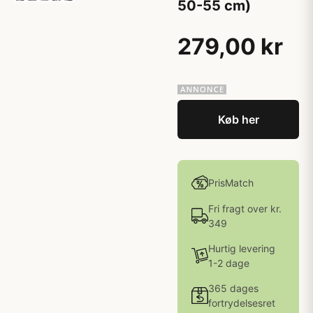
50-55 cm)
279,00 kr
Køb her
PrisMatch
Fri fragt over kr.
349
Hurtig levering
1-2 dage
365 dages
fortrydelsesret